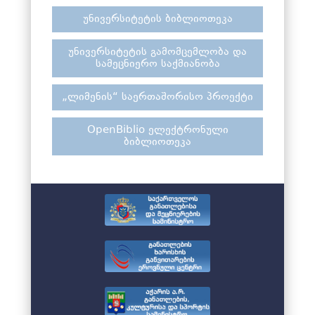
უნივერსიტეტის ბიბლიოთეკა
უნივერსიტეტის გამომცემლობა და
სამეცნიერო საქმიანობა
„ლიმენის“ საერთაშორისო პროექტი
OpenBiblio ელექტრონული
ბიბლიოთეკა