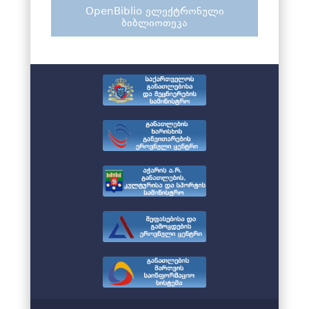
OpenBiblio ელექტრონული
ბიბლიოთეკა