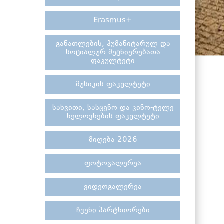
Erasmus+
განათლების, ჰუმანიტარულ და
სოციალურ მეცნიერებათა
ფაკულტეტი
მუსიკის ფაკულტეტი
სახვითი, სასცენო და კინო-ტელე
ხელოვნების ფაკულტეტი
მიღება 2026
ფოტოგალერეა
ვიდეოგალერეა
ჩვენი პარტნიორები