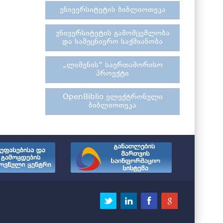
უნივერსიტეტის ბიბლიოთეკა
უნივერსიტეტის გამომცემლობა
და სამეცნიერო საქმიანობა
„ლიმენის“ საერთაშორისო
პროექტი
OpenBiblio ელექტრონული
ბიბლიოთეკა