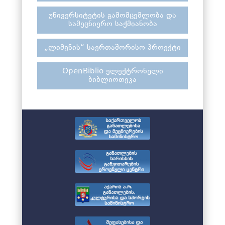
უნივერსიტეტის გამომცემლობა და
სამეცნიერო საქმიანობა
„ლიმენის“ საერთაშორისო პროექტი
OpenBiblio ელექტრონული
ბიბლიოთეკა