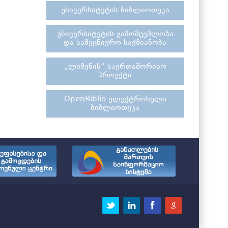
უნივერსიტეტის ბიბლიოთეკა
უნივერსიტეტის გამომცემლობა
და სამეცნიერო საქმიანობა
„ლიმენის“ საერთაშორისო
პროექტი
OpenBiblio ელექტრონული
ბიბლიოთეკა