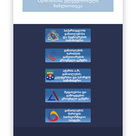
OpenBiblio ელექტრონული
ბიბლიოთეკა