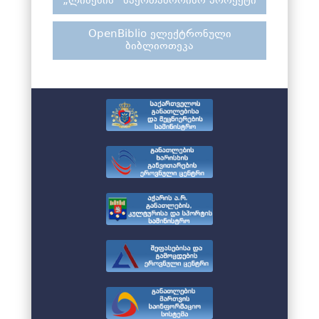
„ლიმენის“ საერთაშორისო პროექტი
OpenBiblio ელექტრონული
ბიბლიოთეკა