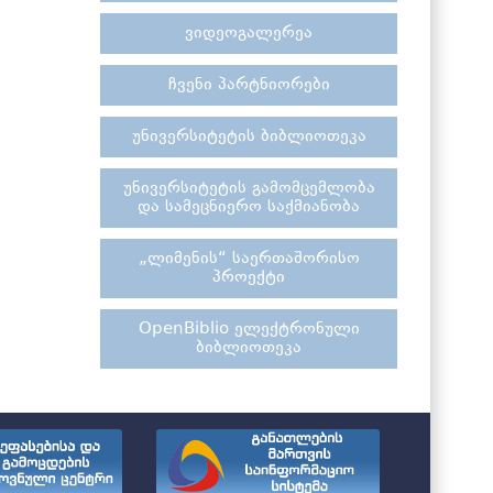
ვიდეოგალერეა
ჩვენი პარტნიორები
უნივერსიტეტის ბიბლიოთეკა
უნივერსიტეტის გამომცემლობა
და სამეცნიერო საქმიანობა
„ლიმენის“ საერთაშორისო
პროექტი
OpenBiblio ელექტრონული
ბიბლიოთეკა