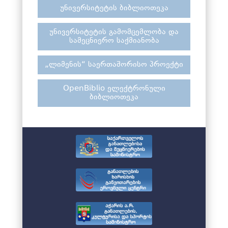
უნივერსიტეტის ბიბლიოთეკა
უნივერსიტეტის გამომცემლობა და
სამეცნიერო საქმიანობა
„ლიმენის“ საერთაშორისო პროექტი
OpenBiblio ელექტრონული
ბიბლიოთეკა