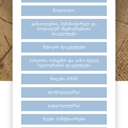
Erasmus+
განათლების, ჰუმანიტარულ და
სოციალურ მეცნიერებათა
ფაკულტეტი
მუსიკის ფაკულტეტი
სახვითი, სასცენო და კინო-ტელე
ხელოვნების ფაკულტეტი
მიღება 2026
ფოტოგალერეა
ვიდეოგალერეა
ჩვენი პარტნიორები