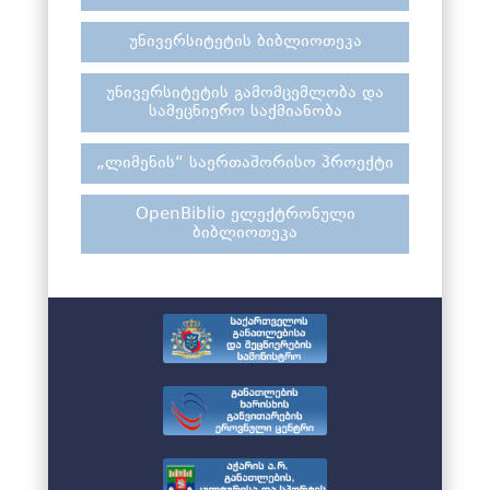
უნივერსიტეტის ბიბლიოთეკა
უნივერსიტეტის გამომცემლობა და
სამეცნიერო საქმიანობა
„ლიმენის“ საერთაშორისო პროექტი
OpenBiblio ელექტრონული
ბიბლიოთეკა