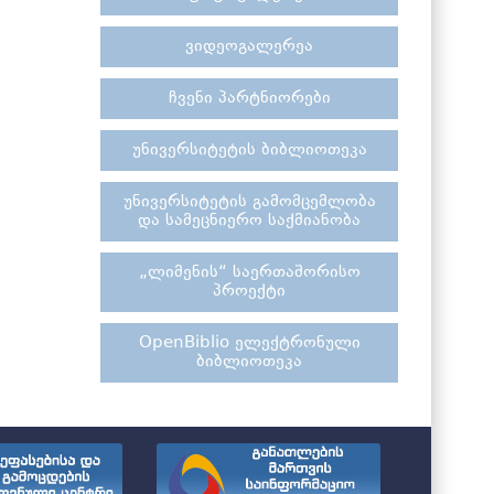
ვიდეოგალერეა
ჩვენი პარტნიორები
უნივერსიტეტის ბიბლიოთეკა
უნივერსიტეტის გამომცემლობა
და სამეცნიერო საქმიანობა
„ლიმენის“ საერთაშორისო
პროექტი
OpenBiblio ელექტრონული
ბიბლიოთეკა