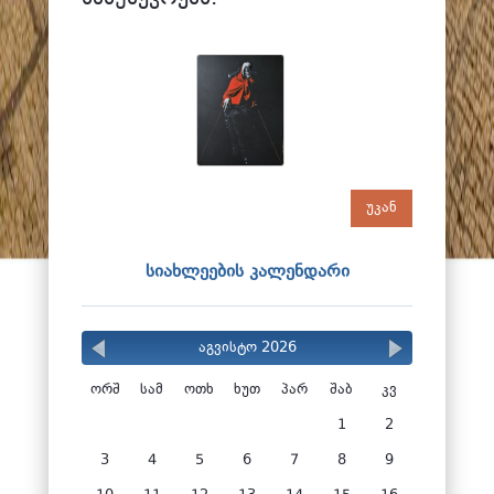
უკან
სიახლეების კალენდარი
აგვისტო 2026
ორშ
სამ
ოთხ
ხუთ
პარ
შაბ
კვ
1
2
3
4
5
6
7
8
9