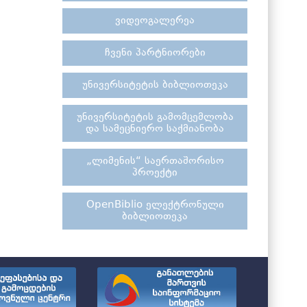
ვიდეოგალერეა
ჩვენი პარტნიორები
უნივერსიტეტის ბიბლიოთეკა
უნივერსიტეტის გამომცემლობა
და სამეცნიერო საქმიანობა
„ლიმენის“ საერთაშორისო
პროექტი
OpenBiblio ელექტრონული
ბიბლიოთეკა