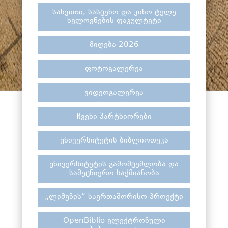
სახვითი, სასცენო და კინო-ტელე
ხელოვნების ფაკულტეტი
მიღება 2026
ფოტოგალერეა
ვიდეოგალერეა
ჩვენი პარტნიორები
უნივერსიტეტის ბიბლიოთეკა
უნივერსიტეტის გამომცემლობა და
სამეცნიერო საქმიანობა
„ლიმენის“ საერთაშორისო პროექტი
OpenBiblio ელექტრონული