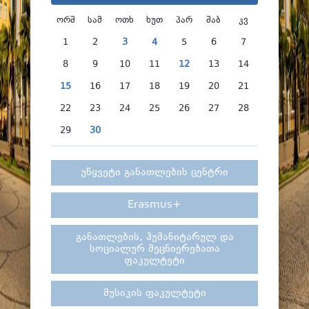
ფაკულტეტები
ორშ
სამ
ოთხ
ხუთ
პარ
შაბ
კვ
სტუდენტური ცხოვრება
1
2
3
4
5
6
7
მიღება 2026
8
9
10
11
12
13
14
კარიერული მხარდაჭერა
15
16
17
18
19
20
21
22
23
24
25
26
27
28
29
30
უწყვეტი განათლების ცენტრი
Erasmus+
განათლების, ჰუმანიტარულ და
სოციალურ მეცნიერებათა
ფაკულტეტი
მუსიკის ფაკულტეტი